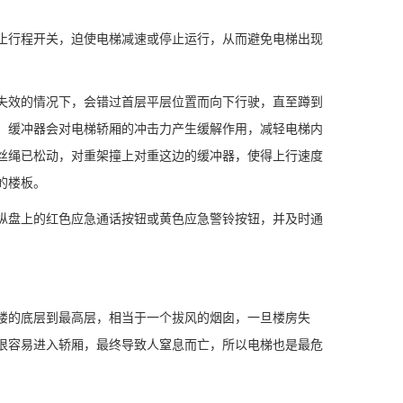
行程开关，迫使电梯减速或停止运行，从而避免电梯出现
效的情况下，会错过首层平层位置而向下行驶，直至蹲到
，缓冲器会对电梯轿厢的冲击力产生缓解作用，减轻电梯内
丝绳已松动，对重架撞上对重这边的缓冲器，使得上行速度
的楼板。
盘上的红色应急通话按钮或黄色应急警铃按钮，并及时通
的底层到最高层，相当于一个拔风的烟囱，一旦楼房失
很容易进入轿厢，最终导致人窒息而亡，所以电梯也是最危