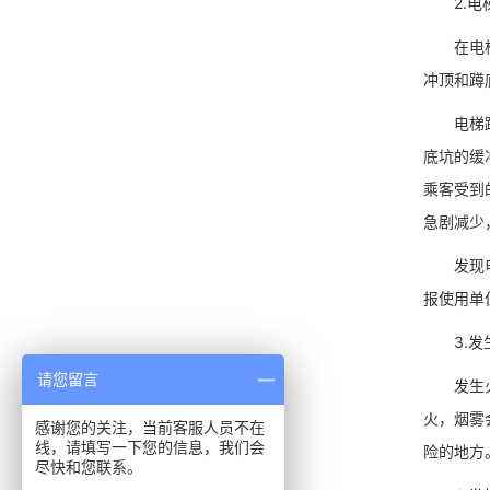
2.电梯
在电梯控
冲顶和蹲
电梯蹲底
底坑的缓
乘客受到
急剧减少
发现电梯
报使用单
3.发生
请您留言
发生火灾
火，烟雾
感谢您的关注，当前客服人员不在
线，请填写一下您的信息，我们会
险的地方
尽快和您联系。