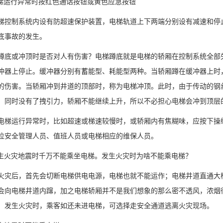
运行异常时按红色通话按钮或黄色应急按钮
制系统内设有防超速保护装置，电梯轨道上下两端分别设有减速和停止
底事故的发生。
或冲顶时是否对人有伤害？电梯蹲底就是电梯的轿厢在控制系统全部失
冲器上停止。缓冲器分别有蓄能型、耗能型两种。当轿厢蹲在缓冲器上时
的伤害。当轿厢冲到井道的顶部时，称为电梯冲顶。此时，由于传动的钢
，同时没有了拽引力，轿厢不能继续上升，所以不必担心电梯会冲到顶层
运行异常时，比如超速或梯速较慢时，或轿厢内有焦糊味，应按下操纵
位安全管理人员、值班人员或电梯相应的维保人员。
火灾地震时千万不能乘坐电梯。发生火灾时为啥不能乘电梯？
后，首先会切断电梯供电电源，电梯也就不能运作；电梯井道直通大楼
会向电梯井道内蹿，加之电梯轿厢并不是我们想象的那么密不透风，浓烟
。发生火灾时，乘客如还未进电梯，可选择走安全通道逃离火灾现场。