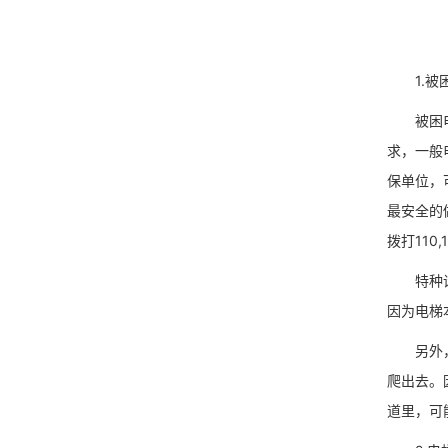
1.被困
被困电梯
求，一般
保单位，
最安全的
拨打110,
特种设备
因为电梯
另外，电
爬出去。
道里，可