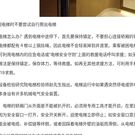
电梯时不要尝试自行爬出电梯
怎么办？遇到电梯中途停下，首先要保持镇定，不要担心连接轿厢的钢
电梯都配有４根以上钢丝绳，因此电梯不会轻易掉到井道里。乘客被困电
可利用电梯内的应急电话或“电梯安全守则”上面的救援电话呼叫求援；如
做法是保持镇定，保存体力，等待救援。如再无其他求援方法，可利用手机
119求救。
检验研究院电梯检验师赵先生指出，电梯运行中如果遇突然停电或供电
本身设有许多机械电气安全装置。
梯的轿厢门从外面是不能被扒开的，必须用专用工具才能开启，在里面
因为安全窗口一打开，安全开关断开，迫使电梯立即停止；如安全窗口意
能会被电缆、补偿链等绊倒，或者因踩着电梯外壁的油垢而滑倒，从电梯